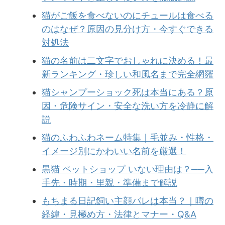
猫がご飯を食べないのにチュールは食べる
のはなぜ？原因の見分け方・今すぐできる
対処法
猫の名前は二文字でおしゃれに決める！最
新ランキング・珍しい和風名まで完全網羅
猫シャンプーショック死は本当にある？原
因・危険サイン・安全な洗い方を冷静に解
説
猫のふわふわネーム特集｜毛並み・性格・
イメージ別にかわいい名前を厳選！
黒猫 ペットショップ いない理由は？──入
手先・時期・里親・準備まで解説
もちまる日記飼い主顔バレは本当？｜噂の
経緯・見極め方・法律とマナー・Q&A